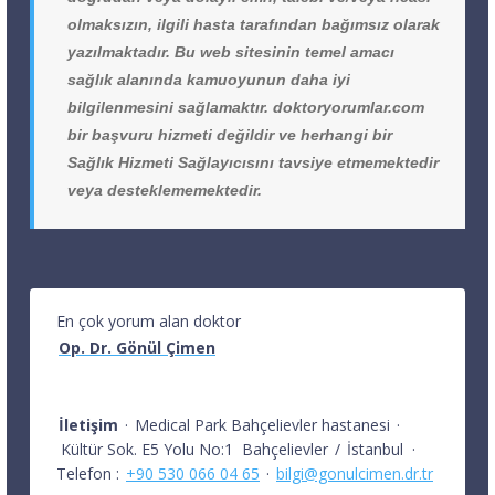
olmaksızın, ilgili hasta tarafından bağımsız olarak
yazılmaktadır. Bu web sitesinin temel amacı
sağlık alanında kamuoyunun daha iyi
bilgilenmesini sağlamaktır. doktoryorumlar.com
bir başvuru hizmeti değildir ve herhangi bir
Sağlık Hizmeti Sağlayıcısını tavsiye etmemektedir
veya desteklememektedir.
En çok yorum alan doktor
Op. Dr. Gönül Çimen
İletişim
·
Medical Park Bahçelievler hastanesi
·
Kültür Sok. E5 Yolu No:1
Bahçelievler
/
İstanbul
·
Telefon :
+90 530 066 04 65
·
bilgi@gonulcimen.dr.tr