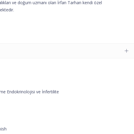
ıkları ve doğum uzmanı olan İrfan Tarhan kendi özel
ktedir.
e Endokrinolojisi ve İnfertilite
kish