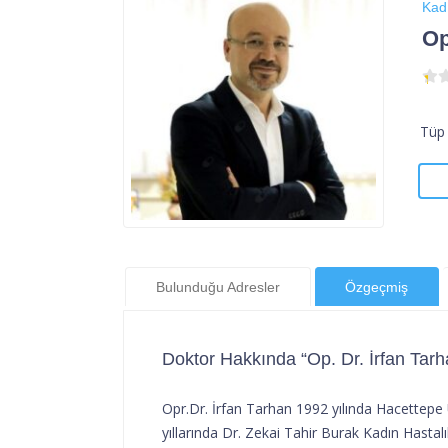
Kad
Op
Tüp 
Bulunduğu Adresler
Özgeçmiş
Doktor Hakkında “Op. Dr. İrfan Tarh
Opr.Dr. İrfan Tarhan 1992 yılında Hacettepe 
yıllarında Dr. Zekai Tahir Burak Kadın Hastalı