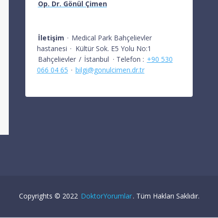
Op. Dr. Gönül Çimen
İletişim
·
Medical Park Bahçelievler
hastanesi
·
Kültür Sok. E5 Yolu No:1
Bahçelievler
/
İstanbul
· Telefon :
+90 530
066 04 65
·
bilgi@gonulcimen.dr.tr
Copyrights © 2022
DoktorYorumlar
. Tüm Hakları Saklıdır.