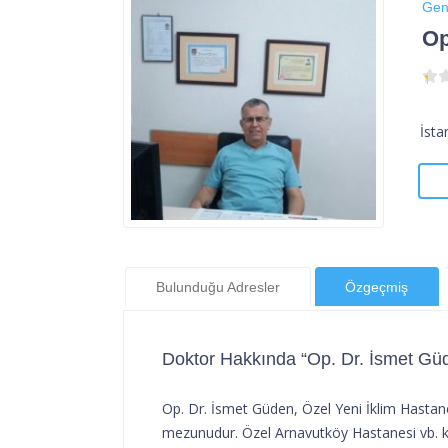
Gen
Op
İsta
Bulunduğu Adresler
Özgeçmiş
Doktor Hakkında “Op. Dr. İsmet Gü
Op. Dr. İsmet Güden, Özel Yeni İklim Hastane
mezunudur. Özel Arnavutköy Hastanesi vb. k