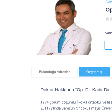
Gen
Op
Sams
Bulunduğu Adresler
Özgeçmiş
Doktor Hakkında “Op. Dr. Kadir Dicl
1974 Çorum doğumlu İlkokul ortaokul ve lis
2011) yılında Samsun Ondokuz mayıs Üniversit