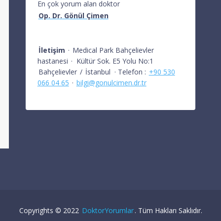
En çok yorum alan doktor
Op. Dr. Gönül Çimen
İletişim
·
Medical Park Bahçelievler
hastanesi
·
Kültür Sok. E5 Yolu No:1
Bahçelievler
/
İstanbul
· Telefon :
+90 530
066 04 65
·
bilgi@gonulcimen.dr.tr
Copyrights © 2022
DoktorYorumlar
. Tüm Hakları Saklıdır.