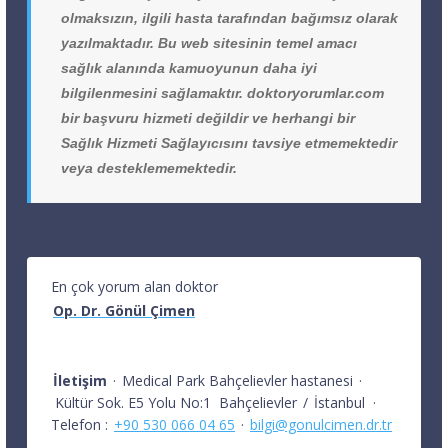
olmaksızın, ilgili hasta tarafından bağımsız olarak
yazılmaktadır. Bu web sitesinin temel amacı
sağlık alanında kamuoyunun daha iyi
bilgilenmesini sağlamaktır. doktoryorumlar.com
bir başvuru hizmeti değildir ve herhangi bir
Sağlık Hizmeti Sağlayıcısını tavsiye etmemektedir
veya desteklememektedir.
En çok yorum alan doktor
Op. Dr. Gönül Çimen
İletişim
·
Medical Park Bahçelievler hastanesi
·
Kültür Sok. E5 Yolu No:1
Bahçelievler
/
İstanbul
·
Telefon :
+90 530 066 04 65
·
bilgi@gonulcimen.dr.tr