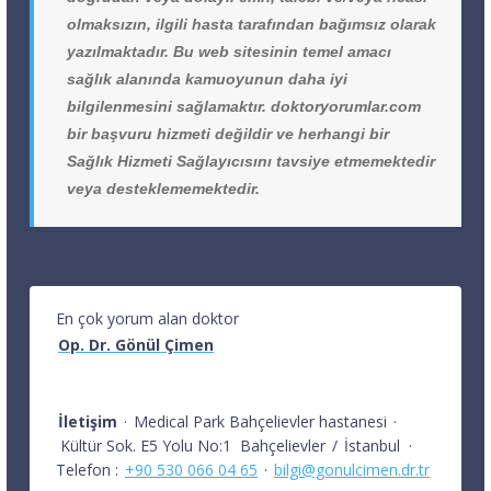
olmaksızın, ilgili hasta tarafından bağımsız olarak
yazılmaktadır. Bu web sitesinin temel amacı
sağlık alanında kamuoyunun daha iyi
bilgilenmesini sağlamaktır. doktoryorumlar.com
bir başvuru hizmeti değildir ve herhangi bir
Sağlık Hizmeti Sağlayıcısını tavsiye etmemektedir
veya desteklememektedir.
En çok yorum alan doktor
Op. Dr. Gönül Çimen
İletişim
·
Medical Park Bahçelievler hastanesi
·
Kültür Sok. E5 Yolu No:1
Bahçelievler
/
İstanbul
·
Telefon :
+90 530 066 04 65
·
bilgi@gonulcimen.dr.tr