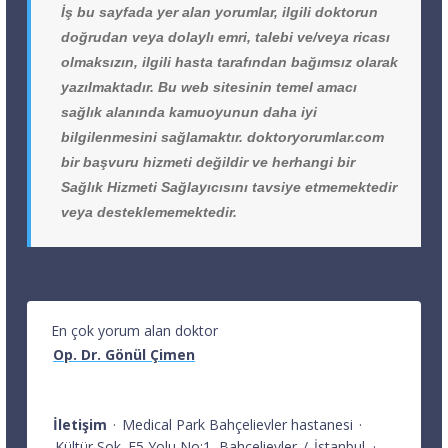
İş bu sayfada yer alan yorumlar, ilgili doktorun
doğrudan veya dolaylı emri, talebi ve/veya ricası
olmaksızın, ilgili hasta tarafından bağımsız olarak
yazılmaktadır. Bu web sitesinin temel amacı
sağlık alanında kamuoyunun daha iyi
bilgilenmesini sağlamaktır. doktoryorumlar.com
bir başvuru hizmeti değildir ve herhangi bir
Sağlık Hizmeti Sağlayıcısını tavsiye etmemektedir
veya desteklememektedir.
En çok yorum alan doktor
Op. Dr. Gönül Çimen
İletişim
·
Medical Park Bahçelievler hastanesi
·
Kültür Sok. E5 Yolu No:1
Bahçelievler
/
İstanbul
·