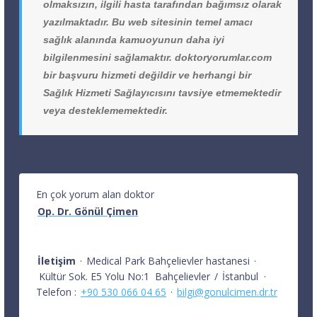
olmaksızın, ilgili hasta tarafından bağımsız olarak
yazılmaktadır. Bu web sitesinin temel amacı
sağlık alanında kamuoyunun daha iyi
bilgilenmesini sağlamaktır. doktoryorumlar.com
bir başvuru hizmeti değildir ve herhangi bir
Sağlık Hizmeti Sağlayıcısını tavsiye etmemektedir
veya desteklememektedir.
En çok yorum alan doktor
Op. Dr. Gönül Çimen
İletişim
·
Medical Park Bahçelievler hastanesi
·
Kültür Sok. E5 Yolu No:1
Bahçelievler
/
İstanbul
·
Telefon :
+90 530 066 04 65
·
bilgi@gonulcimen.dr.tr