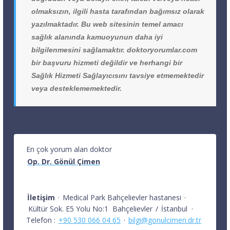
olmaksızın, ilgili hasta tarafından bağımsız olarak
yazılmaktadır. Bu web sitesinin temel amacı
sağlık alanında kamuoyunun daha iyi
bilgilenmesini sağlamaktır. doktoryorumlar.com
bir başvuru hizmeti değildir ve herhangi bir
Sağlık Hizmeti Sağlayıcısını tavsiye etmemektedir
veya desteklememektedir.
En çok yorum alan doktor
Op. Dr. Gönül Çimen
İletişim
·
Medical Park Bahçelievler hastanesi
·
Kültür Sok. E5 Yolu No:1
Bahçelievler
/
İstanbul
·
Telefon :
+90 530 066 04 65
·
bilgi@gonulcimen.dr.tr