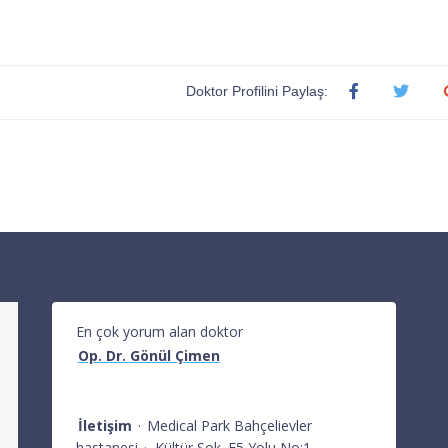
Doktor Profilini Paylaş:
En çok yorum alan doktor
Op. Dr. Gönül Çimen
İletişim
·
Medical Park Bahçelievler
hastanesi
·
Kültür Sok. E5 Yolu No:1