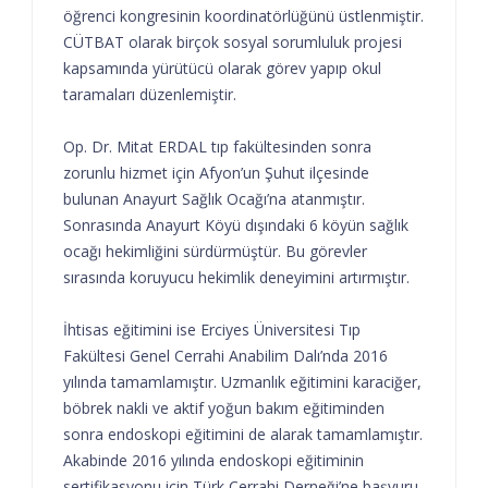
öğrenci kongresinin koordinatörlüğünü üstlenmiştir.
CÜTBAT olarak birçok sosyal sorumluluk projesi
kapsamında yürütücü olarak görev yapıp okul
taramaları düzenlemiştir.
Op. Dr. Mitat ERDAL tıp fakültesinden sonra
zorunlu hizmet için Afyon’un Şuhut ilçesinde
bulunan Anayurt Sağlık Ocağı’na atanmıştır.
Sonrasında Anayurt Köyü dışındaki 6 köyün sağlık
ocağı hekimliğini sürdürmüştür. Bu görevler
sırasında koruyucu hekimlik deneyimini artırmıştır.
İhtisas eğitimini ise Erciyes Üniversitesi Tıp
Fakültesi Genel Cerrahi Anabilim Dalı’nda 2016
yılında tamamlamıştır. Uzmanlık eğitimini karaciğer,
böbrek nakli ve aktif yoğun bakım eğitiminden
sonra endoskopi eğitimini de alarak tamamlamıştır.
Akabinde 2016 yılında endoskopi eğitiminin
sertifikasyonu için Türk Cerrahi Derneği’ne başvuru