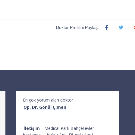
Doktor Profilini Paylaş:
En çok yorum alan doktor
Op. Dr. Gönül Çimen
İletişim
·
Medical Park Bahçelievler
hastanesi
·
Kültür Sok. E5 Yolu No:1