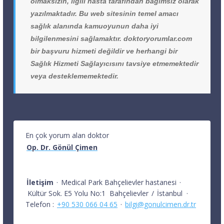
olmaksızın, ilgili hasta tarafından bağımsız olarak
yazılmaktadır. Bu web sitesinin temel amacı
sağlık alanında kamuoyunun daha iyi
bilgilenmesini sağlamaktır. doktoryorumlar.com
bir başvuru hizmeti değildir ve herhangi bir
Sağlık Hizmeti Sağlayıcısını tavsiye etmemektedir
veya desteklememektedir.
En çok yorum alan doktor
Op. Dr. Gönül Çimen
İletişim
·
Medical Park Bahçelievler hastanesi
·
Kültür Sok. E5 Yolu No:1
Bahçelievler
/
İstanbul
·
Telefon :
+90 530 066 04 65
·
bilgi@gonulcimen.dr.tr