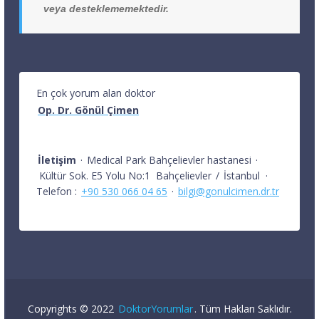
veya desteklememektedir.
En çok yorum alan doktor
Op. Dr. Gönül Çimen
İletişim
·
Medical Park Bahçelievler hastanesi
·
Kültür Sok. E5 Yolu No:1
Bahçelievler
/
İstanbul
·
Telefon :
+90 530 066 04 65
·
bilgi@gonulcimen.dr.tr
Copyrights © 2022
DoktorYorumlar
. Tüm Hakları Saklıdır.