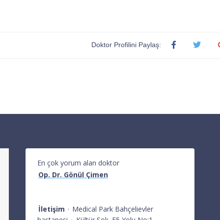
Doktor Profilini Paylaş:
En çok yorum alan doktor
Op. Dr. Gönül Çimen
İletişim
·
Medical Park Bahçelievler
hastanesi
·
Kültür Sok. E5 Yolu No:1