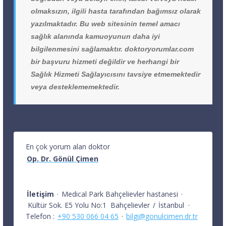
olmaksızın, ilgili hasta tarafından bağımsız olarak
yazılmaktadır. Bu web sitesinin temel amacı
sağlık alanında kamuoyunun daha iyi
bilgilenmesini sağlamaktır. doktoryorumlar.com
bir başvuru hizmeti değildir ve herhangi bir
Sağlık Hizmeti Sağlayıcısını tavsiye etmemektedir
veya desteklememektedir.
En çok yorum alan doktor
Op. Dr. Gönül Çimen
İletişim
·
Medical Park Bahçelievler hastanesi
·
Kültür Sok. E5 Yolu No:1
Bahçelievler
/
İstanbul
·
Telefon :
+90 530 066 04 65
·
bilgi@gonulcimen.dr.tr