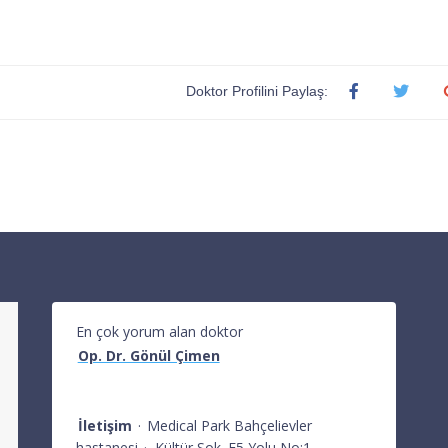
Doktor Profilini Paylaş:
En çok yorum alan doktor
Op. Dr. Gönül Çimen
İletişim
·
Medical Park Bahçelievler
hastanesi
·
Kültür Sok. E5 Yolu No:1