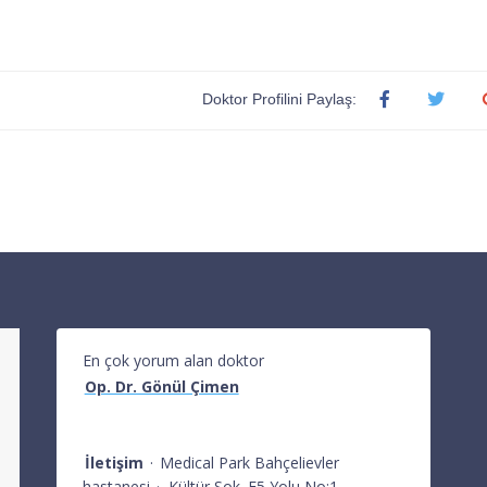
Doktor Profilini Paylaş:
En çok yorum alan doktor
Op. Dr. Gönül Çimen
İletişim
·
Medical Park Bahçelievler
hastanesi
·
Kültür Sok. E5 Yolu No:1