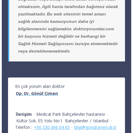
olmaksızın, ilgili hasta tarafından bağımsız olarak
yazılmaktadır. Bu web sitesinin temel amacı
sağlık alanında kamuoyunun daha iyi
bilgilenmesini sağlamaktır. doktoryorumlar.com
bir başvuru hizmeti değildir ve herhangi bir
Sağlık Hizmeti Sağlayıcısını tavsiye etmemektedir
veya desteklememektedir.
En çok yorum alan doktor
Op. Dr. Gönül Çimen
İletişim
·
Medical Park Bahçelievler hastanesi
·
Kültür Sok. E5 Yolu No:1
Bahçelievler
/
İstanbul
·
Telefon :
+90 530 066 04 65
·
bilgi@gonulcimen.dr.tr