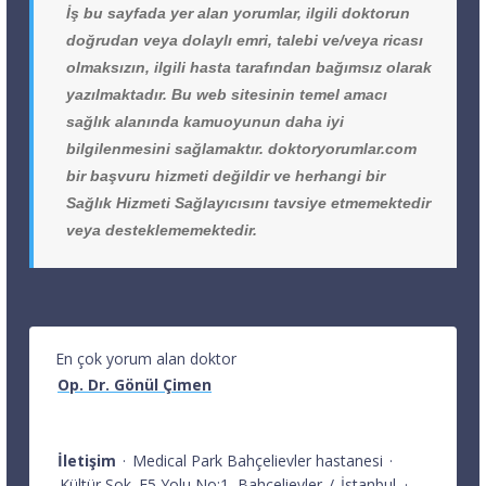
İş bu sayfada yer alan yorumlar, ilgili doktorun
doğrudan veya dolaylı emri, talebi ve/veya ricası
olmaksızın, ilgili hasta tarafından bağımsız olarak
yazılmaktadır. Bu web sitesinin temel amacı
sağlık alanında kamuoyunun daha iyi
bilgilenmesini sağlamaktır. doktoryorumlar.com
bir başvuru hizmeti değildir ve herhangi bir
Sağlık Hizmeti Sağlayıcısını tavsiye etmemektedir
veya desteklememektedir.
En çok yorum alan doktor
Op. Dr. Gönül Çimen
İletişim
·
Medical Park Bahçelievler hastanesi
·
Kültür Sok. E5 Yolu No:1
Bahçelievler
/
İstanbul
·