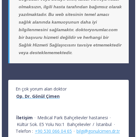
olmaksızın, ilgili hasta tarafından bağımsız olarak
yazılmaktadır. Bu web sitesinin temel amacı
sağlık alanında kamuoyunun daha iyi
bilgilenmesini sağlamaktır. doktoryorumlar.com
bir başvuru hizmeti değildir ve herhangi bir
Sağlık Hizmeti Sağlayıcısını tavsiye etmemektedir
veya desteklememektedir.
En çok yorum alan doktor
Op. Dr. Gönül Çimen
İletişim
·
Medical Park Bahçelievler hastanesi
·
Kültür Sok. E5 Yolu No:1
Bahçelievler
/
İstanbul
·
Telefon :
+90 530 066 04 65
·
bilgi@gonulcimen.dr.tr