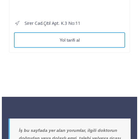
Sirer Cad.Çitil Apt. K.3 No:11
Yol tarifi al
İş bu sayfada yer alan yorumlar, ilgili doktorun
doğrudan veya dolaylı emri, talebi ve/veya ricası