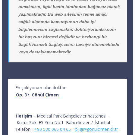
olmaksızın, ilgili hasta tarafından bağımsız olarak
yazılmaktadır. Bu web sitesinin temel amacı
sağlık alanında kamuoyunun daha iyi
bilgilenmesini sağlamaktır. doktoryorumlar.com
bir başvuru hizmeti değildir ve herhangi bir
Sağlık Hizmeti Sağlayıcısını tavsiye etmemektedir
veya desteklememektedir.
En çok yorum alan doktor
Op. Dr. Gönül Çimen
İletişim
·
Medical Park Bahçelievler hastanesi
·
Kültür Sok. E5 Yolu No:1
Bahçelievler
/
İstanbul
·
Telefon :
+90 530 066 04 65
·
bilgi@gonulcimen.dr.tr