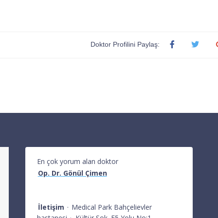
Doktor Profilini Paylaş:
En çok yorum alan doktor
Op. Dr. Gönül Çimen
İletişim
·
Medical Park Bahçelievler
hastanesi
·
Kültür Sok. E5 Yolu No:1