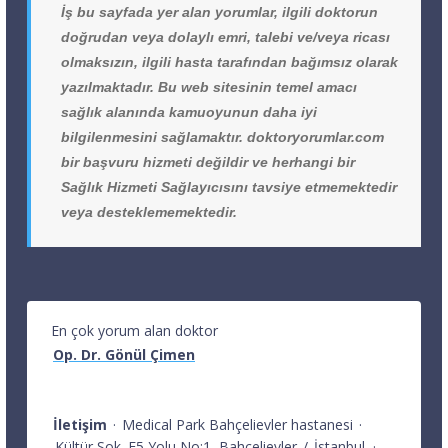
İş bu sayfada yer alan yorumlar, ilgili doktorun
doğrudan veya dolaylı emri, talebi ve/veya ricası
olmaksızın, ilgili hasta tarafından bağımsız olarak
yazılmaktadır. Bu web sitesinin temel amacı
sağlık alanında kamuoyunun daha iyi
bilgilenmesini sağlamaktır. doktoryorumlar.com
bir başvuru hizmeti değildir ve herhangi bir
Sağlık Hizmeti Sağlayıcısını tavsiye etmemektedir
veya desteklememektedir.
En çok yorum alan doktor
Op. Dr. Gönül Çimen
İletişim
·
Medical Park Bahçelievler hastanesi
·
Kültür Sok. E5 Yolu No:1
Bahçelievler
/
İstanbul
·