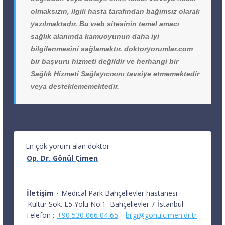
olmaksızın, ilgili hasta tarafından bağımsız olarak
yazılmaktadır. Bu web sitesinin temel amacı
sağlık alanında kamuoyunun daha iyi
bilgilenmesini sağlamaktır. doktoryorumlar.com
bir başvuru hizmeti değildir ve herhangi bir
Sağlık Hizmeti Sağlayıcısını tavsiye etmemektedir
veya desteklememektedir.
En çok yorum alan doktor
Op. Dr. Gönül Çimen
İletişim
·
Medical Park Bahçelievler hastanesi
·
Kültür Sok. E5 Yolu No:1
Bahçelievler
/
İstanbul
·
Telefon :
+90 530 066 04 65
·
bilgi@gonulcimen.dr.tr