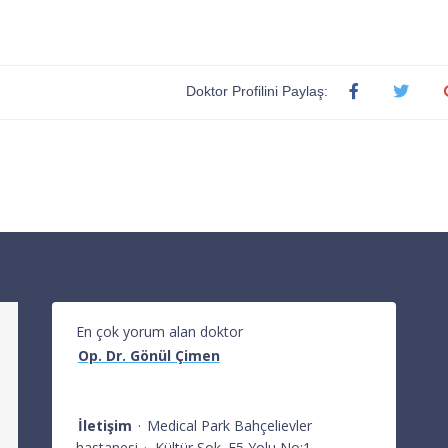
Doktor Profilini Paylaş:
En çok yorum alan doktor
Op. Dr. Gönül Çimen
İletişim
·
Medical Park Bahçelievler
hastanesi
·
Kültür Sok. E5 Yolu No:1