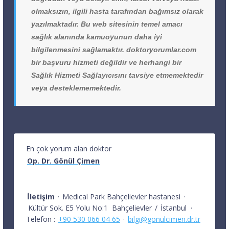
olmaksızın, ilgili hasta tarafından bağımsız olarak
yazılmaktadır. Bu web sitesinin temel amacı
sağlık alanında kamuoyunun daha iyi
bilgilenmesini sağlamaktır. doktoryorumlar.com
bir başvuru hizmeti değildir ve herhangi bir
Sağlık Hizmeti Sağlayıcısını tavsiye etmemektedir
veya desteklememektedir.
En çok yorum alan doktor
Op. Dr. Gönül Çimen
İletişim
·
Medical Park Bahçelievler hastanesi
·
Kültür Sok. E5 Yolu No:1
Bahçelievler
/
İstanbul
·
Telefon :
+90 530 066 04 65
·
bilgi@gonulcimen.dr.tr