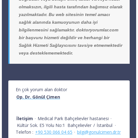
olmaksızın, ilgili hasta tarafından bağımsız olarak
yazılmaktadır. Bu web sitesinin temel amacı
sağlık alanında kamuoyunun daha iyi
bilgilenmesini sağlamaktır. doktoryorumlar.com
bir başvuru hizmeti değildir ve herhangi bir
Sağlık Hizmeti Sağlayıcısını tavsiye etmemektedir
veya desteklememektedir.
En çok yorum alan doktor
Op. Dr. Gönül Çimen
İletişim
·
Medical Park Bahçelievler hastanesi
·
Kültür Sok. E5 Yolu No:1
Bahçelievler
/
İstanbul
·
Telefon :
+90 530 066 04 65
·
bilgi@gonulcimen.dr.tr