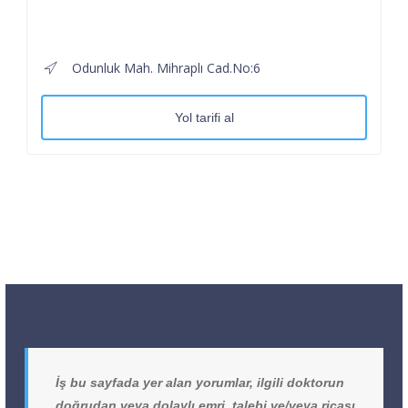
Odunluk Mah. Mihraplı Cad.No:6
Yol tarifi al
İş bu sayfada yer alan yorumlar, ilgili doktorun
doğrudan veya dolaylı emri, talebi ve/veya ricası