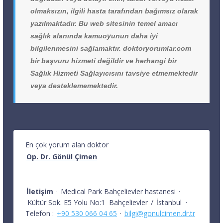
olmaksızın, ilgili hasta tarafından bağımsız olarak
yazılmaktadır. Bu web sitesinin temel amacı
sağlık alanında kamuoyunun daha iyi
bilgilenmesini sağlamaktır. doktoryorumlar.com
bir başvuru hizmeti değildir ve herhangi bir
Sağlık Hizmeti Sağlayıcısını tavsiye etmemektedir
veya desteklememektedir.
En çok yorum alan doktor
Op. Dr. Gönül Çimen
İletişim
·
Medical Park Bahçelievler hastanesi
·
Kültür Sok. E5 Yolu No:1
Bahçelievler
/
İstanbul
·
Telefon :
+90 530 066 04 65
·
bilgi@gonulcimen.dr.tr