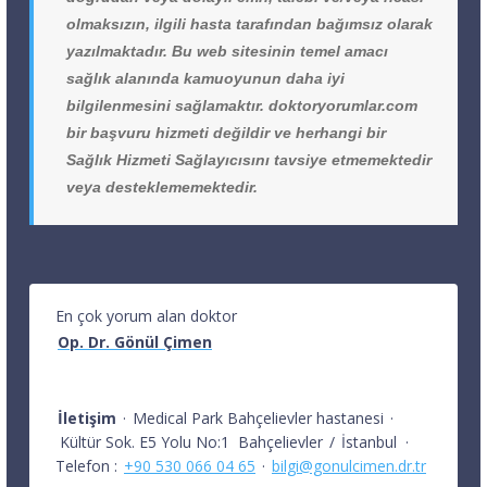
olmaksızın, ilgili hasta tarafından bağımsız olarak
yazılmaktadır. Bu web sitesinin temel amacı
sağlık alanında kamuoyunun daha iyi
bilgilenmesini sağlamaktır. doktoryorumlar.com
bir başvuru hizmeti değildir ve herhangi bir
Sağlık Hizmeti Sağlayıcısını tavsiye etmemektedir
veya desteklememektedir.
En çok yorum alan doktor
Op. Dr. Gönül Çimen
İletişim
·
Medical Park Bahçelievler hastanesi
·
Kültür Sok. E5 Yolu No:1
Bahçelievler
/
İstanbul
·
Telefon :
+90 530 066 04 65
·
bilgi@gonulcimen.dr.tr