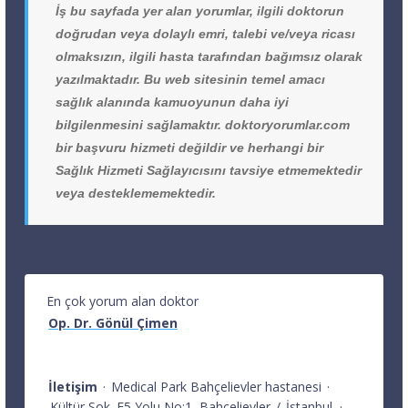
İş bu sayfada yer alan yorumlar, ilgili doktorun
doğrudan veya dolaylı emri, talebi ve/veya ricası
olmaksızın, ilgili hasta tarafından bağımsız olarak
yazılmaktadır. Bu web sitesinin temel amacı
sağlık alanında kamuoyunun daha iyi
bilgilenmesini sağlamaktır. doktoryorumlar.com
bir başvuru hizmeti değildir ve herhangi bir
Sağlık Hizmeti Sağlayıcısını tavsiye etmemektedir
veya desteklememektedir.
En çok yorum alan doktor
Op. Dr. Gönül Çimen
İletişim
·
Medical Park Bahçelievler hastanesi
·
Kültür Sok. E5 Yolu No:1
Bahçelievler
/
İstanbul
·