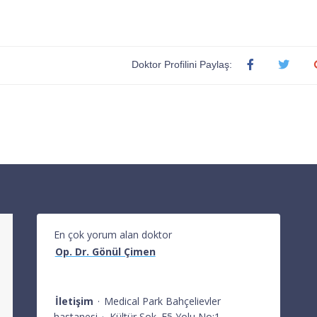
Doktor Profilini Paylaş:
En çok yorum alan doktor
Op. Dr. Gönül Çimen
İletişim
·
Medical Park Bahçelievler
hastanesi
·
Kültür Sok. E5 Yolu No:1