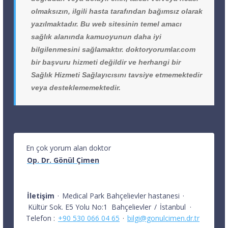
olmaksızın, ilgili hasta tarafından bağımsız olarak
yazılmaktadır. Bu web sitesinin temel amacı
sağlık alanında kamuoyunun daha iyi
bilgilenmesini sağlamaktır. doktoryorumlar.com
bir başvuru hizmeti değildir ve herhangi bir
Sağlık Hizmeti Sağlayıcısını tavsiye etmemektedir
veya desteklememektedir.
En çok yorum alan doktor
Op. Dr. Gönül Çimen
İletişim
·
Medical Park Bahçelievler hastanesi
·
Kültür Sok. E5 Yolu No:1
Bahçelievler
/
İstanbul
·
Telefon :
+90 530 066 04 65
·
bilgi@gonulcimen.dr.tr