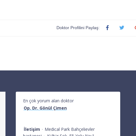
Doktor Profilini Paylaş:
En çok yorum alan doktor
Op. Dr. Gönül Çimen
İletişim
·
Medical Park Bahçelievler
hastanesi
·
Kültür Sok. E5 Yolu No:1