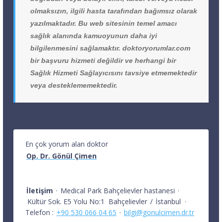
olmaksızın, ilgili hasta tarafından bağımsız olarak
yazılmaktadır. Bu web sitesinin temel amacı
sağlık alanında kamuoyunun daha iyi
bilgilenmesini sağlamaktır. doktoryorumlar.com
bir başvuru hizmeti değildir ve herhangi bir
Sağlık Hizmeti Sağlayıcısını tavsiye etmemektedir
veya desteklememektedir.
En çok yorum alan doktor
Op. Dr. Gönül Çimen
İletişim
·
Medical Park Bahçelievler hastanesi
·
Kültür Sok. E5 Yolu No:1
Bahçelievler
/
İstanbul
·
Telefon :
+90 530 066 04 65
·
bilgi@gonulcimen.dr.tr