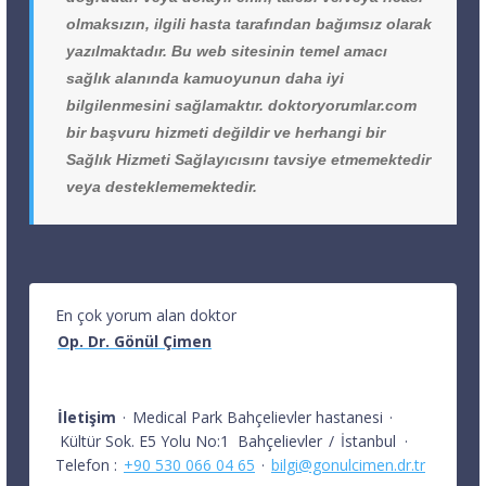
olmaksızın, ilgili hasta tarafından bağımsız olarak
yazılmaktadır. Bu web sitesinin temel amacı
sağlık alanında kamuoyunun daha iyi
bilgilenmesini sağlamaktır. doktoryorumlar.com
bir başvuru hizmeti değildir ve herhangi bir
Sağlık Hizmeti Sağlayıcısını tavsiye etmemektedir
veya desteklememektedir.
En çok yorum alan doktor
Op. Dr. Gönül Çimen
İletişim
·
Medical Park Bahçelievler hastanesi
·
Kültür Sok. E5 Yolu No:1
Bahçelievler
/
İstanbul
·
Telefon :
+90 530 066 04 65
·
bilgi@gonulcimen.dr.tr