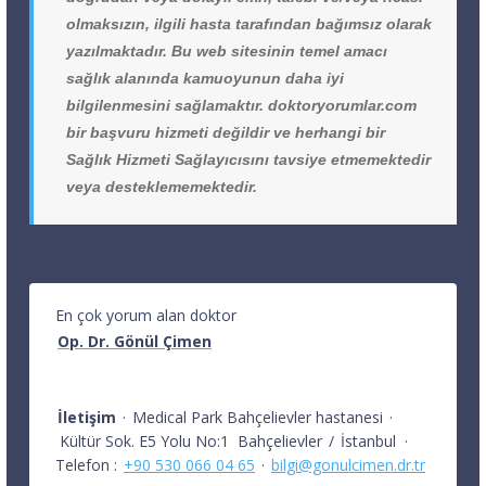
olmaksızın, ilgili hasta tarafından bağımsız olarak
yazılmaktadır. Bu web sitesinin temel amacı
sağlık alanında kamuoyunun daha iyi
bilgilenmesini sağlamaktır. doktoryorumlar.com
bir başvuru hizmeti değildir ve herhangi bir
Sağlık Hizmeti Sağlayıcısını tavsiye etmemektedir
veya desteklememektedir.
En çok yorum alan doktor
Op. Dr. Gönül Çimen
İletişim
·
Medical Park Bahçelievler hastanesi
·
Kültür Sok. E5 Yolu No:1
Bahçelievler
/
İstanbul
·
Telefon :
+90 530 066 04 65
·
bilgi@gonulcimen.dr.tr