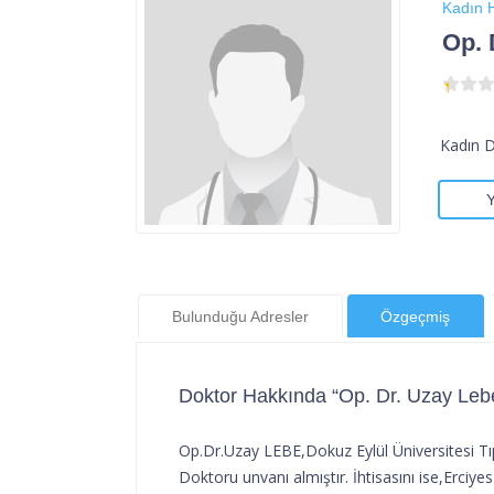
Kadın H
Op. 
Kadın 
Bulunduğu Adresler
Özgeçmiş
Doktor Hakkında “Op. Dr. Uzay Leb
Op.Dr.Uzay LEBE,Dokuz Eylül Üniversitesi Tıp
Doktoru unvanı almıştır. İhtisasını ise,Erciy