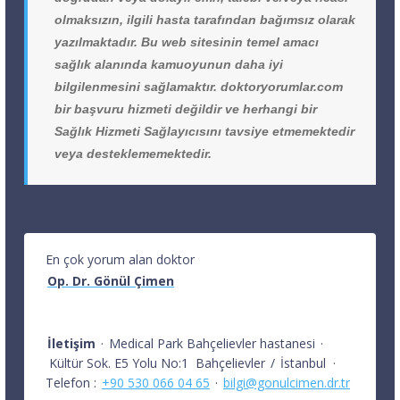
olmaksızın, ilgili hasta tarafından bağımsız olarak
yazılmaktadır. Bu web sitesinin temel amacı
sağlık alanında kamuoyunun daha iyi
bilgilenmesini sağlamaktır. doktoryorumlar.com
bir başvuru hizmeti değildir ve herhangi bir
Sağlık Hizmeti Sağlayıcısını tavsiye etmemektedir
veya desteklememektedir.
En çok yorum alan doktor
Op. Dr. Gönül Çimen
İletişim
·
Medical Park Bahçelievler hastanesi
·
Kültür Sok. E5 Yolu No:1
Bahçelievler
/
İstanbul
·
Telefon :
+90 530 066 04 65
·
bilgi@gonulcimen.dr.tr