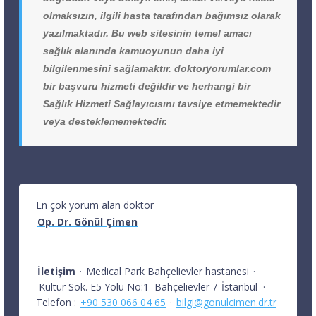
olmaksızın, ilgili hasta tarafından bağımsız olarak
yazılmaktadır. Bu web sitesinin temel amacı
sağlık alanında kamuoyunun daha iyi
bilgilenmesini sağlamaktır. doktoryorumlar.com
bir başvuru hizmeti değildir ve herhangi bir
Sağlık Hizmeti Sağlayıcısını tavsiye etmemektedir
veya desteklememektedir.
En çok yorum alan doktor
Op. Dr. Gönül Çimen
İletişim
·
Medical Park Bahçelievler hastanesi
·
Kültür Sok. E5 Yolu No:1
Bahçelievler
/
İstanbul
·
Telefon :
+90 530 066 04 65
·
bilgi@gonulcimen.dr.tr