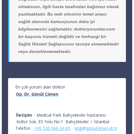
olmaksızın, ilgili hasta tarafından bağımsız olarak
yazılmaktadır. Bu web sitesinin temel amacı
sağlık alanında kamuoyunun daha iyi
bilgilenmesini sağlamaktır. doktoryorumlar.com
bir başvuru hizmeti değildir ve herhangi bir
Sağlık Hizmeti Sağlayıcısını tavsiye etmemektedir
veya desteklememektedir.
En çok yorum alan doktor
Op. Dr. Gönül Çimen
İletişim
·
Medical Park Bahçelievler hastanesi
·
Kültür Sok. E5 Yolu No:1
Bahçelievler
/
İstanbul
·
Telefon :
+90 530 066 04 65
·
bilgi@gonulcimen.dr.tr