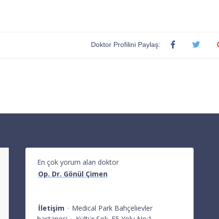
Doktor Profilini Paylaş:
En çok yorum alan doktor
Op. Dr. Gönül Çimen
İletişim
·
Medical Park Bahçelievler
hastanesi
·
Kültür Sok. E5 Yolu No:1