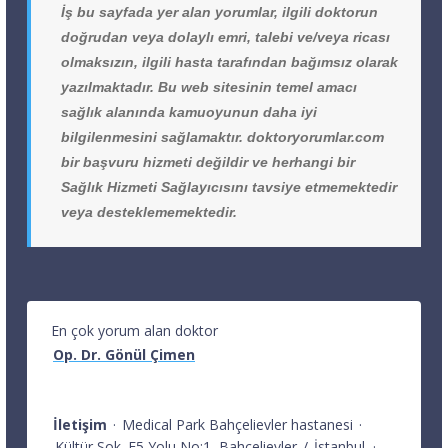
İş bu sayfada yer alan yorumlar, ilgili doktorun
doğrudan veya dolaylı emri, talebi ve/veya ricası
olmaksızın, ilgili hasta tarafından bağımsız olarak
yazılmaktadır. Bu web sitesinin temel amacı
sağlık alanında kamuoyunun daha iyi
bilgilenmesini sağlamaktır. doktoryorumlar.com
bir başvuru hizmeti değildir ve herhangi bir
Sağlık Hizmeti Sağlayıcısını tavsiye etmemektedir
veya desteklememektedir.
En çok yorum alan doktor
Op. Dr. Gönül Çimen
İletişim
·
Medical Park Bahçelievler hastanesi
·
Kültür Sok. E5 Yolu No:1
Bahçelievler
/
İstanbul
·