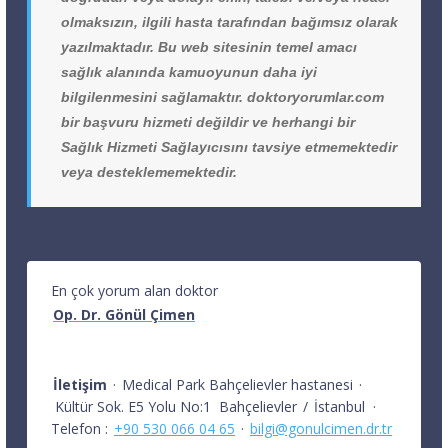
olmaksızın, ilgili hasta tarafından bağımsız olarak
yazılmaktadır. Bu web sitesinin temel amacı
sağlık alanında kamuoyunun daha iyi
bilgilenmesini sağlamaktır. doktoryorumlar.com
bir başvuru hizmeti değildir ve herhangi bir
Sağlık Hizmeti Sağlayıcısını tavsiye etmemektedir
veya desteklememektedir.
En çok yorum alan doktor
Op. Dr. Gönül Çimen
İletişim
·
Medical Park Bahçelievler hastanesi
·
Kültür Sok. E5 Yolu No:1
Bahçelievler
/
İstanbul
·
Telefon :
+90 530 066 04 65
·
bilgi@gonulcimen.dr.tr