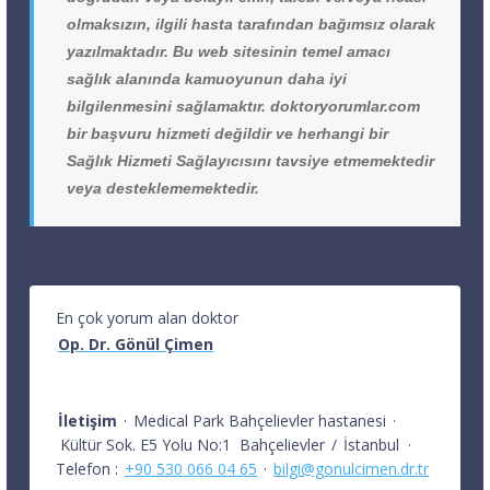
olmaksızın, ilgili hasta tarafından bağımsız olarak
yazılmaktadır. Bu web sitesinin temel amacı
sağlık alanında kamuoyunun daha iyi
bilgilenmesini sağlamaktır. doktoryorumlar.com
bir başvuru hizmeti değildir ve herhangi bir
Sağlık Hizmeti Sağlayıcısını tavsiye etmemektedir
veya desteklememektedir.
En çok yorum alan doktor
Op. Dr. Gönül Çimen
İletişim
·
Medical Park Bahçelievler hastanesi
·
Kültür Sok. E5 Yolu No:1
Bahçelievler
/
İstanbul
·
Telefon :
+90 530 066 04 65
·
bilgi@gonulcimen.dr.tr