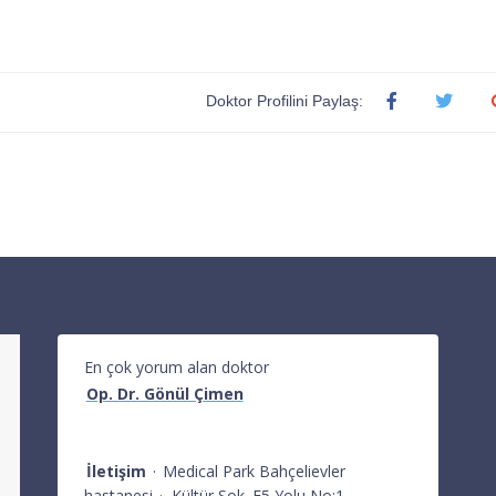
Doktor Profilini Paylaş:
En çok yorum alan doktor
Op. Dr. Gönül Çimen
İletişim
·
Medical Park Bahçelievler
hastanesi
·
Kültür Sok. E5 Yolu No:1