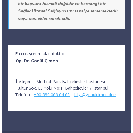
bir başvuru hizmeti değildir ve herhangi bir
Sağlık Hizmeti Sağlayıcısını tavsiye etmemektedir
veya desteklememektedir.
En çok yorum alan doktor
Op. Dr. Gönül Çimen
İletişim
·
Medical Park Bahçelievler hastanesi
·
Kültür Sok. E5 Yolu No:1
Bahçelievler
/
İstanbul
·
Telefon :
+90 530 066 04 65
·
bilgi@gonulcimen.dr.tr