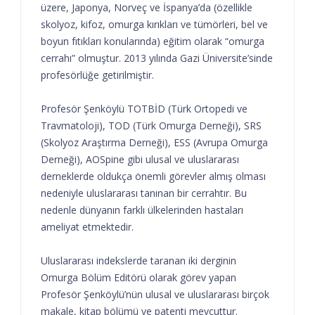
üzere, Japonya, Norveç ve İspanya’da (özellikle
skolyoz, kifoz, omurga kırıkları ve tümörleri, bel ve
boyun fıtıkları konularında) eğitim olarak “omurga
cerrahı” olmuştur. 2013 yılında Gazi Üniversite’sinde
profesörlüğe getirilmiştir.
Profesör Şenköylü TOTBİD (Türk Ortopedi ve
Travmatoloji), TOD (Türk Omurga Derneği), SRS
(Skolyoz Araştırma Derneği), ESS (Avrupa Omurga
Derneği), AOSpine gibi ulusal ve uluslararası
derneklerde oldukça önemli görevler almış olması
nedeniyle uluslararası tanınan bir cerrahtır. Bu
nedenle dünyanın farklı ülkelerinden hastaları
ameliyat etmektedir.
Uluslararası indekslerde taranan iki derginin
Omurga Bölüm Editörü olarak görev yapan
Profesör Şenköylü’nün ulusal ve uluslararası birçok
makale, kitap bölümü ve patenti mevcuttur.