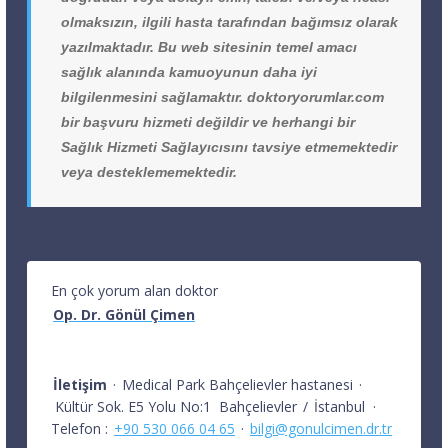
olmaksızın, ilgili hasta tarafından bağımsız olarak
yazılmaktadır. Bu web sitesinin temel amacı
sağlık alanında kamuoyunun daha iyi
bilgilenmesini sağlamaktır. doktoryorumlar.com
bir başvuru hizmeti değildir ve herhangi bir
Sağlık Hizmeti Sağlayıcısını tavsiye etmemektedir
veya desteklememektedir.
En çok yorum alan doktor
Op. Dr. Gönül Çimen
İletişim
·
Medical Park Bahçelievler hastanesi
·
Kültür Sok. E5 Yolu No:1
Bahçelievler
/
İstanbul
·
Telefon :
+90 530 066 04 65
·
bilgi@gonulcimen.dr.tr