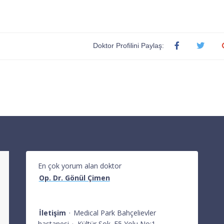
Doktor Profilini Paylaş:
En çok yorum alan doktor
Op. Dr. Gönül Çimen
İletişim
·
Medical Park Bahçelievler
hastanesi
·
Kültür Sok. E5 Yolu No:1